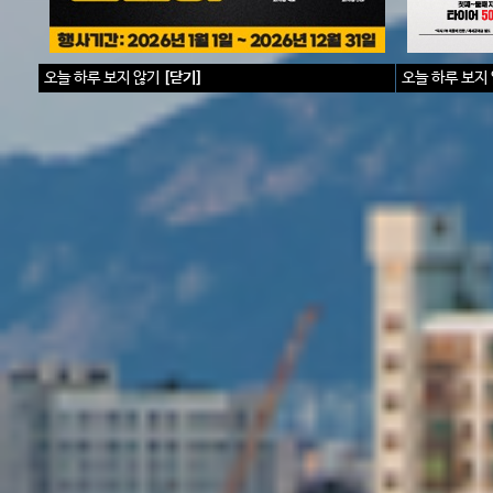
오늘
하루
보지
않기
[닫기]
오늘
하루
보지