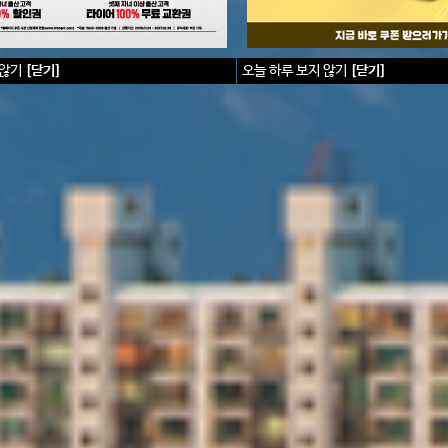
않기
[닫기]
오늘
하루
보지
않기
[닫기]